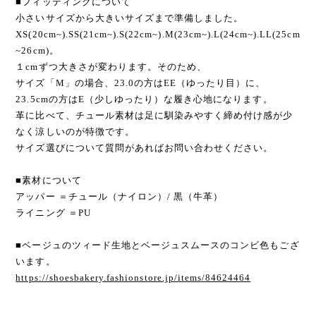
■フィッティングについて
小さいサイズから大きいサイズまで準備しました。
XS(20cm~).SS(21cm~).S(22cm~).M(23cm~).L(24cm~).LL(25cm
~26cm)。
１cmずつ大きさが変わります。そのため、
サイズ「M」の場合、23.0の方はEE（ゆったり目）に、
23.5cmの方はE（少しゆったり）な履き心地になります。
革に比べて、チュール素材は足に馴染みやすく締め付け感が少
なく涼しいのが特徴です。
サイズ選びについて質問があればお問い合わせください。
■素材について
アッパー ＝チュール（ナイロン）/ 黒（牛革）
ライニング ＝PU
■ベージュのツィード生地とベージュスムースのコンビ色もござ
います。
https://shoesbakery.fashionstore.jp/items/84624464