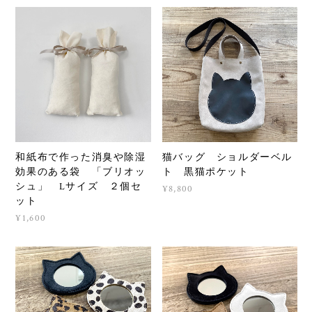
和紙布で作った消臭や除湿
猫バッグ ショルダーベル
効果のある袋 「ブリオッ
ト 黒猫ポケット
シュ」 Lサイズ ２個セ
¥8,800
ット
¥1,600