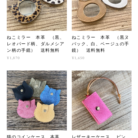
ねこミラー 本革 （黒、
ねこミラー 本革 （黒ヌ
レオパード柄、ダルメシア
バック、白、ベージュの手
ン柄の手鏡） 送料無料
鏡） 送料無料
¥1,870
¥1,650
猫のコインケース 本革
レザーキーケース ピン