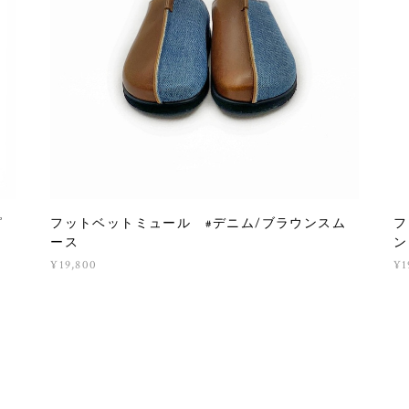
ピ
フットベットミュール #デニム/ブラウンスム
フ
ース
ン
¥19,800
¥1