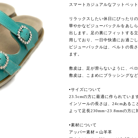
スマートカジュアルなフットベッ
リラックスしたい休日にぴったり
華やかなビジューバックルをあし
出します。足の裏にフィットする
用しており、一日中快適にお過ご
ビジューバックルは、ベルトの長
ます。
敷皮は、足が滑らないように、ベ
敷皮は、こまめにブラッシングな
▪️サイズについて
23.5cmの方に最適に作られていま
インソールの長さは、24cmある
よって足長230mm~23.8mmの
▪️素材について
アッパー素材＝山羊革