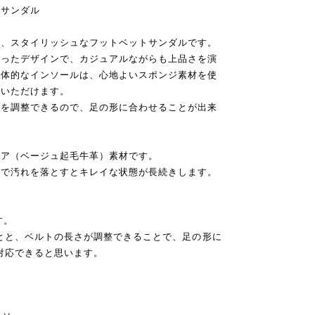
トサンダル
の、スタイリッシュなフットベットサンダルです。
らったデザインで、カジュアルながらも上品さを演
立体的なインソールは、心地よいスポンジ素材を使
しいただけます。
さを調整できるので、足の形に合わせることが出来
ロア（ベージュ起毛牛革）素材です。
どで汚れを落とすとキレイな状態が長続きします。
す。
ことと、ベルトの長さが調整できることで、足の形に
方に対応できると思います。