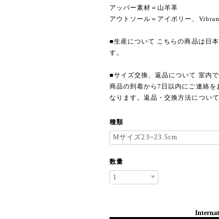
アッパー素材＝山羊革
アウトソール＝アイボリー、Vibr
■生産について こちらの商品は日
す。
■サイズ交換、返品について 室内
商品の到着から7日以内にご連絡を
なります。返品・交換方法につい
種類
数量
Internat