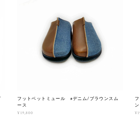
ピ
フットベットミュール #デニム/ブラウンスム
フ
ース
ン
¥19,800
¥1