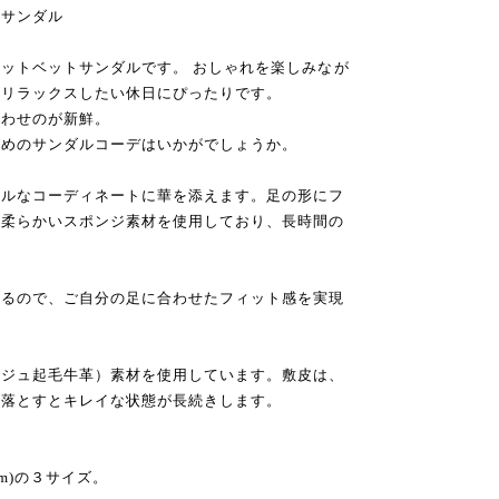
トサンダル
ットベットサンダルです。 おしゃれを楽しみなが
、リラックスしたい休日にぴったりです。
合わせのが新鮮。
イめのサンダルコーデはいかがでしょうか。
アルなコーディネートに華を添えます。足の形にフ
、柔らかいスポンジ素材を使用しており、長時間の
きるので、ご自分の足に合わせたフィット感を実現
ージュ起毛牛革）素材を使用しています。敷皮は、
を落とすとキレイな状態が長続きします。
.5cm)の３サイズ。